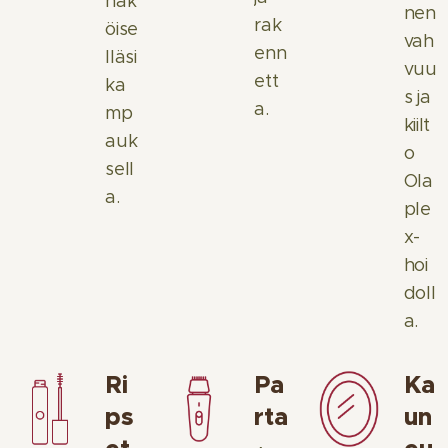
näk
nen
rak
öise
vah
enn
lläsi
vuu
ett
ka
s ja
a.
mp
kiilt
auk
o
sell
Ola
a.
ple
x-
hoi
doll
a.
Ri
Pa
Ka
ps
rta
un