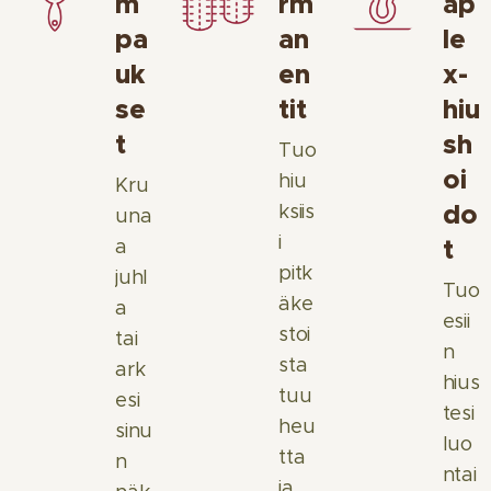
m
rm
ap
pa
an
le
uk
en
x-
se
tit
hiu
t
sh
Tuo
oi
hiu
Kru
do
ksiis
una
i
t
a
pitk
juhl
Tuo
äke
a
esii
stoi
tai
n
sta
ark
hius
tuu
esi
tesi
heu
sinu
luo
tta
n
ntai
ja