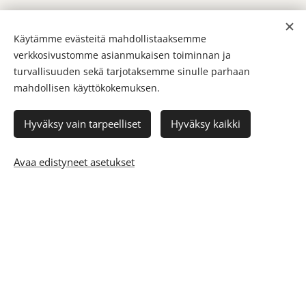
Käytämme evästeitä mahdollistaaksemme
verkkosivustomme asianmukaisen toiminnan ja
Olaplex-hiushoidot
turvallisuuden sekä tarjotaksemme sinulle parhaan
mahdollisen käyttökokemuksen.
Kemikaalit, hiuskäsittelyt, UV-säteily ja muu
Hyväksy vain tarpeelliset
Hyväksy kaikki
ympäristön kuormitus vaurioittavat hiusten
rakennetta. Patentoitu Olaplex-hiushoito korjaa ja
Avaa edistyneet asetukset
suojaa hiuksia palauttaen niiden luonnollisen
vahvuuden.
66 €
Olaplex-hoito – lyhyet hiukset
81 €
Olaplex-hoito – keskipitkät