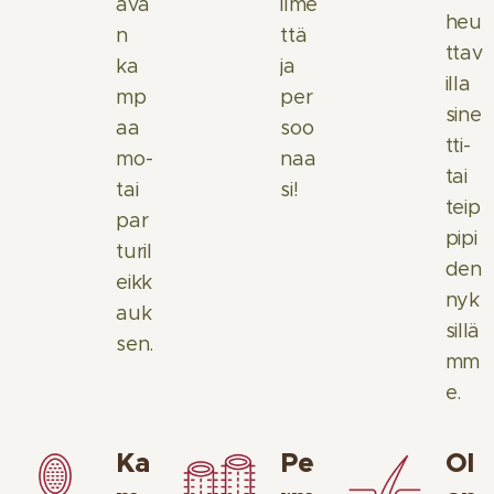
ava
ilme
heu
n
ttä
ttav
ka
ja
illa
mp
per
sine
aa
soo
tti-
mo-
naa
tai
tai
si!
teip
par
pipi
turil
den
eikk
nyk
auk
sillä
sen.
mm
e.
Ka
Pe
Ol