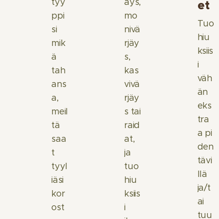
tyy
äys,
et
ppi
mo
Tuo
si
nivä
hiu
mik
rjäy
ksiis
ä
s,
i
tah
kas
väh
ans
vivä
än
a,
rjäy
eks
meil
s tai
tra
tä
raid
a pi
saa
at,
den
t
ja
tävi
tyyl
tuo
llä
iäsi
hiu
ja/t
kor
ksiis
ai
ost
i
tuu