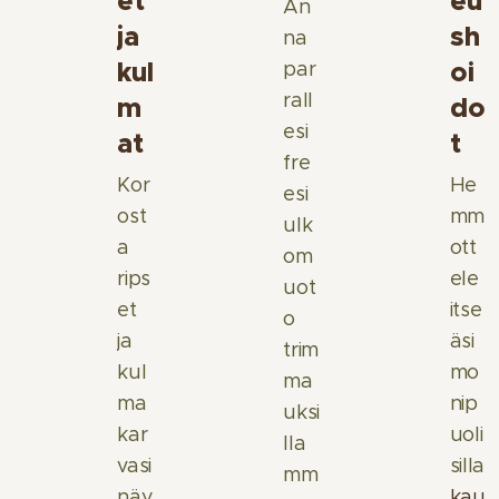
et
eu
An
ja
sh
na
kul
oi
par
rall
m
do
esi
at
t
fre
Kor
He
esi
ost
mm
ulk
a
ott
om
rips
ele
uot
et
itse
o
ja
äsi
trim
kul
mo
ma
ma
nip
uksi
kar
uoli
lla
vasi
silla
mm
näy
kau