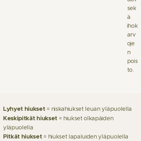
sek
ä
ihok
arv
oje
n
pois
to.
Lyhyet hiukset
= niskahiukset leuan yläpuolella
Keskipitkät hiukset
= hiukset olkapäiden
yläpuolella
Pitkät hiukset
= hiukset lapaluiden yläpuolella